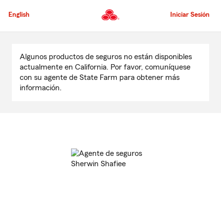
Pasar
al
English
Iniciar Sesión
contenido
principal
Comienzo
del
Algunos productos de seguros no están disponibles
contenido
actualmente en California. Por favor, comuníquese
principal
con su agente de State Farm para obtener más
información.