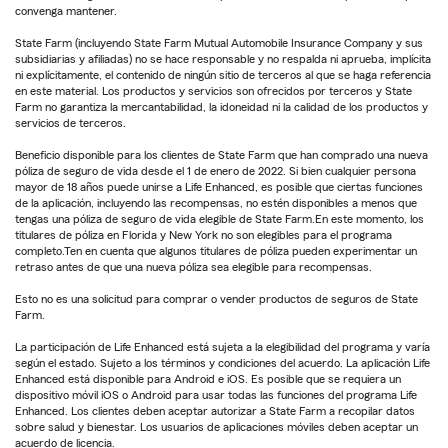
convenga mantener.
State Farm (incluyendo State Farm Mutual Automobile Insurance Company y sus
subsidiarias y afiliadas) no se hace responsable y no respalda ni aprueba, implícita
ni explícitamente, el contenido de ningún sitio de terceros al que se haga referencia
en este material. Los productos y servicios son ofrecidos por terceros y State
Farm no garantiza la mercantabilidad, la idoneidad ni la calidad de los productos y
servicios de terceros.
Beneficio disponible para los clientes de State Farm que han comprado una nueva
póliza de seguro de vida desde el 1 de enero de 2022. Si bien cualquier persona
mayor de 18 años puede unirse a Life Enhanced, es posible que ciertas funciones
de la aplicación, incluyendo las recompensas, no estén disponibles a menos que
tengas una póliza de seguro de vida elegible de State Farm.En este momento, los
titulares de póliza en Florida y New York no son elegibles para el programa
completo.Ten en cuenta que algunos titulares de póliza pueden experimentar un
retraso antes de que una nueva póliza sea elegible para recompensas.
Esto no es una solicitud para comprar o vender productos de seguros de State
Farm.
La participación de Life Enhanced está sujeta a la elegibilidad del programa y varía
según el estado. Sujeto a los términos y condiciones del acuerdo. La aplicación Life
Enhanced está disponible para Android e iOS. Es posible que se requiera un
dispositivo móvil iOS o Android para usar todas las funciones del programa Life
Enhanced. Los clientes deben aceptar autorizar a State Farm a recopilar datos
sobre salud y bienestar. Los usuarios de aplicaciones móviles deben aceptar un
acuerdo de licencia.