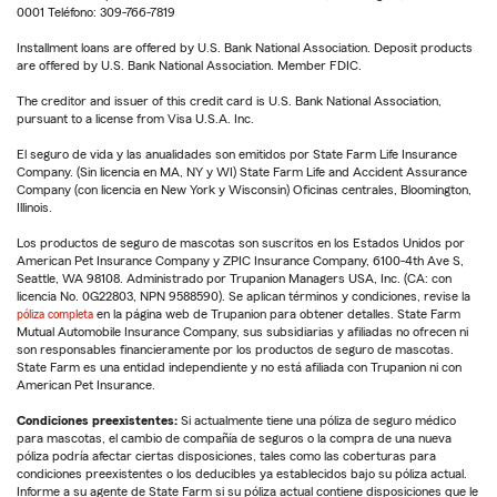
0001 Teléfono: 309-766-7819
Installment loans are offered by U.S. Bank National Association. Deposit products
are offered by U.S. Bank National Association. Member FDIC.
The creditor and issuer of this credit card is U.S. Bank National Association,
pursuant to a license from Visa U.S.A. Inc.
El seguro de vida y las anualidades son emitidos por State Farm Life Insurance
Company. (Sin licencia en MA, NY y WI) State Farm Life and Accident Assurance
Company (con licencia en New York y Wisconsin) Oficinas centrales, Bloomington,
Illinois.
Los productos de seguro de mascotas son suscritos en los Estados Unidos por
American Pet Insurance Company y ZPIC Insurance Company, 6100-4th Ave S,
Seattle, WA 98108. Administrado por Trupanion Managers USA, Inc. (CA: con
licencia No. 0G22803, NPN 9588590). Se aplican términos y condiciones, revise la
póliza completa
en la página web de Trupanion para obtener detalles. State Farm
Mutual Automobile Insurance Company, sus subsidiarias y afiliadas no ofrecen ni
son responsables financieramente por los productos de seguro de mascotas.
State Farm es una entidad independiente y no está afiliada con Trupanion ni con
American Pet Insurance.
Condiciones preexistentes:
Si actualmente tiene una póliza de seguro médico
para mascotas, el cambio de compañía de seguros o la compra de una nueva
póliza podría afectar ciertas disposiciones, tales como las coberturas para
condiciones preexistentes o los deducibles ya establecidos bajo su póliza actual.
Informe a su agente de State Farm si su póliza actual contiene disposiciones que le