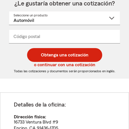
¿Le gustaría obtener una cotización?
Seleccione un producto
Seleccione
un
nombre
de
producto
del
Código postal
Ingresa
Ingresa
_____
menú
un
un
desplegable
código
código
postal
postal
Obtenga una cotización
de
de
5
5
o continuar con una cotización
dígitos
dígitos
Todas las cotizaciones y documentos serán proporcionados en inglés.
Detalles de la oficina:
Dirección física:
16733 Ventura Blvd #9
Encino
,
CA
91436-1705